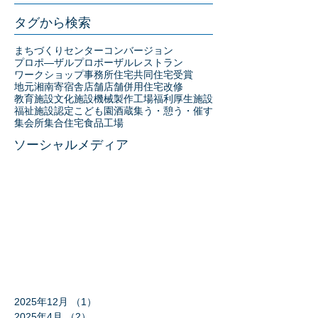
タグから検索
まちづくりセンター
コンバージョン
プロポ―ザル
プロポーザル
レストラン
ワークショップ
事務所
住宅
共同住宅
受賞
地元湘南
寄宿舎
店舗
店舗併用住宅
改修
教育施設
文化施設
機械製作工場
福利厚生施設
福祉施設
認定こども園
酒蔵
集う・憩う・催す
集会所
集合住宅
食品工場
ソーシャルメディア
2025年12月
（1）
1件の記事
2025年4月
（2）
2件の記事