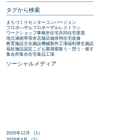
タグから検索
まちづくりセンター
コンバージョン
プロポ―ザル
プロポーザル
レストラン
ワークショップ
事務所
住宅
共同住宅
受賞
地元湘南
寄宿舎
店舗
店舗併用住宅
改修
教育施設
文化施設
機械製作工場
福利厚生施設
福祉施設
認定こども園
酒蔵
集う・憩う・催す
集会所
集合住宅
食品工場
ソーシャルメディア
2025年12月
（1）
1件の記事
2025年4月
（2）
2件の記事