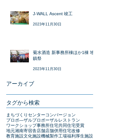
J-WALL Ascent 竣工
2023年11月30日
菊水酒造 新事務所棟ほか1棟 地
鎮祭
2023年11月30日
アーカイブ
タグから検索
まちづくりセンター
コンバージョン
プロポ―ザル
プロポーザル
レストラン
ワークショップ
事務所
住宅
共同住宅
受賞
地元湘南
寄宿舎
店舗
店舗併用住宅
改修
教育施設
文化施設
機械製作工場
福利厚生施設