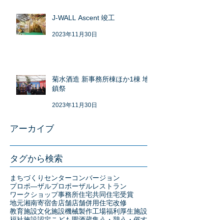
J-WALL Ascent 竣工
2023年11月30日
菊水酒造 新事務所棟ほか1棟 地
鎮祭
2023年11月30日
アーカイブ
タグから検索
まちづくりセンター
コンバージョン
プロポ―ザル
プロポーザル
レストラン
ワークショップ
事務所
住宅
共同住宅
受賞
地元湘南
寄宿舎
店舗
店舗併用住宅
改修
教育施設
文化施設
機械製作工場
福利厚生施設
福祉施設
認定こども園
酒蔵
集う・憩う・催す