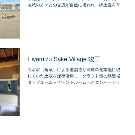
地域の方々との交流が自然に培われ、郷土愛を育み
ます。（宮城県 蔵王町）
Hiyamizu Sake Village 竣工
冷水家［角蔵］による老舗造り酒屋の創業地に現存
していた土蔵を保存活用し、クラフト酒の醸造場＋
タップルーム＋イベントルームへとコンバージョン
し再生しました。（茨城県 石岡市）