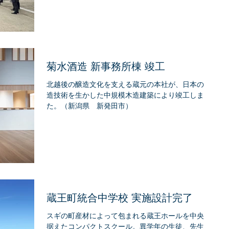
菊水酒造 新事務所棟 竣工
北越後の醸造文化を支える蔵元の本社が、日本の木
造技術を生かした中規模木造建築により竣工しまし
た。（新潟県 新発田市）
蔵王町統合中学校 実施設計完了
スギの町産材によって包まれる蔵王ホールを中央に
据えたコンパクトスクール。異学年の生徒、先生、