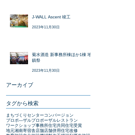
J-WALL Ascent 竣工
2023年11月30日
菊水酒造 新事務所棟ほか1棟 地
鎮祭
2023年11月30日
アーカイブ
タグから検索
まちづくりセンター
コンバージョン
プロポ―ザル
プロポーザル
レストラン
ワークショップ
事務所
住宅
共同住宅
受賞
地元湘南
寄宿舎
店舗
店舗併用住宅
改修