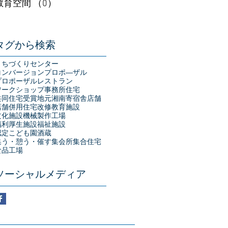
教育空間
（0）
0件の記事
タグから検索
まちづくりセンター
コンバージョン
プロポ―ザル
プロポーザル
レストラン
ワークショップ
事務所
住宅
共同住宅
受賞
地元湘南
寄宿舎
店舗
店舗併用住宅
改修
教育施設
文化施設
機械製作工場
福利厚生施設
福祉施設
認定こども園
酒蔵
集う・憩う・催す
集会所
集合住宅
食品工場
ソーシャルメディア