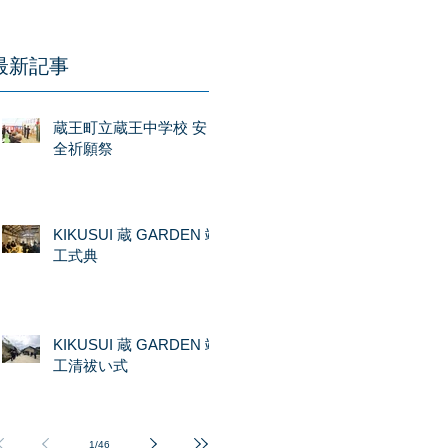
最新記事
蔵王町立蔵王中学校 安
全祈願祭
KIKUSUI 蔵 GARDEN 竣
工式典
KIKUSUI 蔵 GARDEN 竣
工清祓い式
1
/
46