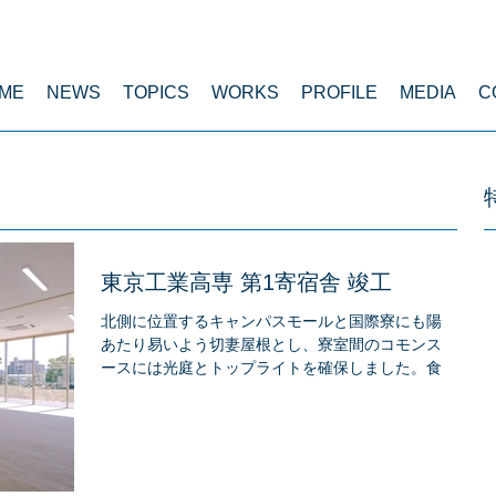
ME
NEWS
TOPICS
WORKS
PROFILE
MEDIA
C
東京工業高専 第1寄宿舎 竣工
北側に位置するキャンパスモールと国際寮にも陽が
あたり易いよう切妻屋根とし、寮室間のコモンスペ
ースには光庭とトップライトを確保しました。食堂
と大浴場からはグランドの景色が望めるアメニティ
の高い寮です。（東京都 八王子市）