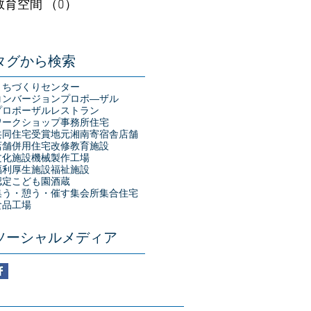
教育空間
（0）
0件の記事
タグから検索
まちづくりセンター
コンバージョン
プロポ―ザル
プロポーザル
レストラン
ワークショップ
事務所
住宅
共同住宅
受賞
地元湘南
寄宿舎
店舗
店舗併用住宅
改修
教育施設
文化施設
機械製作工場
福利厚生施設
福祉施設
認定こども園
酒蔵
集う・憩う・催す
集会所
集合住宅
食品工場
ソーシャルメディア