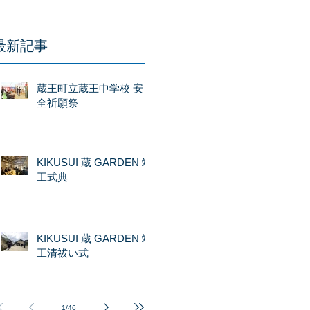
最新記事
蔵王町立蔵王中学校 安
全祈願祭
KIKUSUI 蔵 GARDEN 竣
工式典
KIKUSUI 蔵 GARDEN 竣
工清祓い式
1
/
46