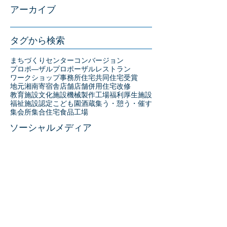
アーカイブ
タグから検索
まちづくりセンター
コンバージョン
プロポ―ザル
プロポーザル
レストラン
ワークショップ
事務所
住宅
共同住宅
受賞
地元湘南
寄宿舎
店舗
店舗併用住宅
改修
教育施設
文化施設
機械製作工場
福利厚生施設
福祉施設
認定こども園
酒蔵
集う・憩う・催す
集会所
集合住宅
食品工場
ソーシャルメディア